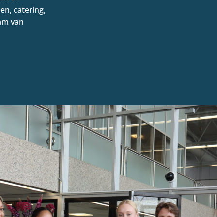
en, catering,
eam van