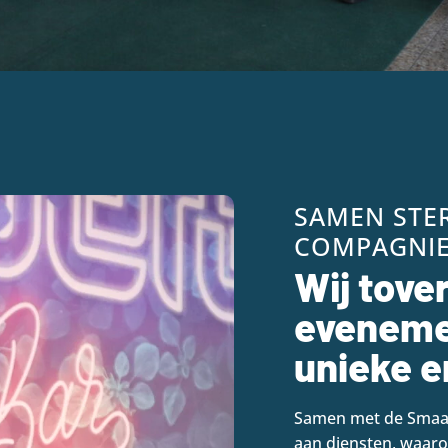
SAMEN STE
COMPAGNI
Wij tove
eveneme
unieke e
Samen met de Smaak
aan diensten, waar