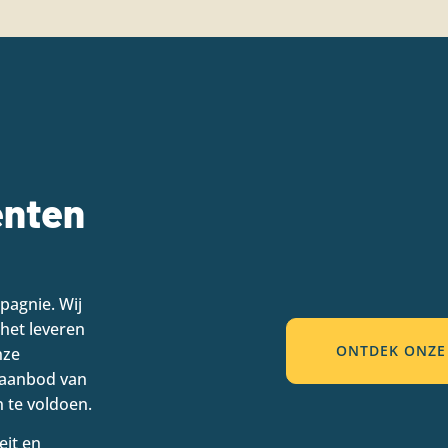
enten
pagnie. Wij
 het leveren
ONTDEK ONZE 
nze
d aanbod van
 te voldoen.
eit en