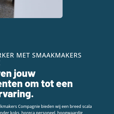
RKER MET SMAAKMAKERS
E
ren jouw
nten om tot een
rvaring.
makers Compagnie bieden wij een breed scala
onder koks, horeca personeel, hoogwaardig