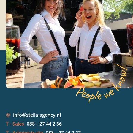
@
info@stella-agency.nl
T - Sales
088 – 27 44 2 66
T - Administratie
088 – 27 44 2 27