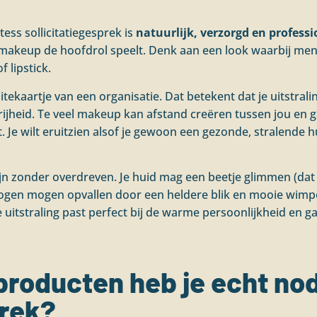
ess sollicitatiegesprek is
natuurlijk, verzorgd en professi
e makeup de hoofdrol speelt. Denk aan een look waarbij men
f lipstick.
sitekaartje van een organisatie. Dat betekent dat je uitstrali
ijheid. Te veel makeup kan afstand creëren tussen jou en ga
t. Je wilt eruitzien alsof je gewoon een gezonde, stralende h
jn zonder overdreven. Je huid mag een beetje glimmen (dat 
e ogen mogen opvallen door een heldere blik en mooie wimpe
 uitstraling past perfect bij de warme persoonlijkheid en g
roducten heb je echt nodi
prek?