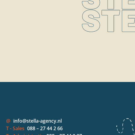
@
info@stella-agency.nl
T - Sales
088 – 27 44 2 66