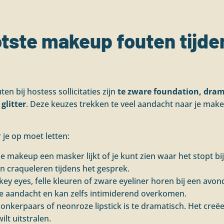
otste makeup fouten tijd
bij hostess sollicitaties zijn
te zware foundation, drama
glitter
. Deze keuzes trekken te veel aandacht naar je make
r je op moet letten:
 je makeup een masker lijkt of je kunt zien waar het stopt bij j
an craqueleren tijdens het gesprek.
ey eyes, felle kleuren of zware eyeliner horen bij een avondj
alle aandacht en kan zelfs intimiderend overkomen.
donkerpaars of neonroze lipstick is te dramatisch. Het creëe
ilt uitstralen.