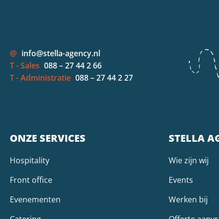
@
info@stella-agency.nl
T - Sales
088 – 27 44 2 66
T - Administratie
088 – 27 44 2 27
ONZE SERVICES
STELLA A
Hospitality
Wie zijn wij
Front office
Events
Evenementen
Werken bij