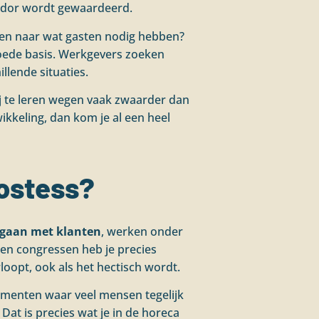
ssador wordt gewaardeerd.
teren naar wat gasten nodig hebben?
n goede basis. Werkgevers zoeken
llende situaties.
bij te leren wegen vaak zwaarder dan
wikkeling, dan kom je al een heel
hostess?
aan met klanten
, werken onder
n en congressen heb je precies
loopt, ook als het hectisch wordt.
nementen waar veel mensen tegelijk
Dat is precies wat je in de horeca