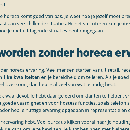
st.
de horeca komt goed van pas. Je weet hoe je jezelf moet prese
ast aan verschillende situaties. Bij het solliciteren kun je
hoe je met uitdagende situaties bent omgegaan.
 worden zonder horeca er
der horeca ervaring. Veel mensen starten vanuit retail, rec
lijke kwaliteiten
en je bereidheid om te leren. Als je go
l overkomt, dan heb je al veel van wat je nodig hebt.
ook waardevol. Je hebt daar geleerd om klanten te helpen, vr
e goede vaardigheden voor hostess functies, zoals telefoni
ador heb je nuttige ervaring opgedaan in representatie en
rkervaring hebt. Veel bureaus kijken vooral naar je houding 
 vaak de kans om je te bewijzen. Je kunt beginnen met klein