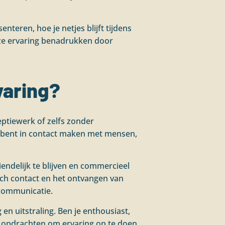
nteren, hoe je netjes blijft tijdens
 deze ervaring benadrukken door
varing?
eptiewerk of zelfs zonder
ed bent in contact maken met mensen,
iendelijk te blijven en commercieel
sch contact en het ontvangen van
 communicatie.
en uitstraling. Ben je enthousiast,
ere opdrachten om ervaring op te doen