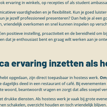
r ook ervaring in winkels, op recepties of als student amba
nicatieve vaardigheden en je flexibiliteit. Kun je goed luis
En kun je jezelf professioneel presenteren? Dan heb je al ee
n, vriendelijk overkomen en snel kunnen inspelen op verschi
Een positieve instelling, proactiviteit en de bereidheid om 
zien dat je enthousiast bent en graag wilt werken aan je ont
ca ervaring inzetten als 
 hebt opgedaan, zijn direct toepasbaar in hostess werk.
Omg
je dagelijks deed in een restaurant of café. Bij evenemente
n te woord, beantwoordt vragen en zorgt dat alles soepel ver
et drukke diensten. Als hostess werk je vaak bij grote eve
 schakelen, overzicht houden en toch vriendelijk blijven. 