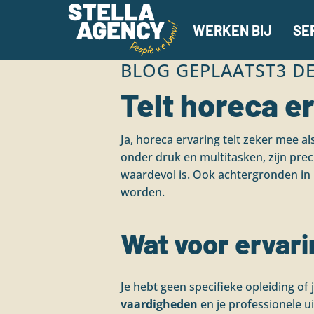
WERKEN BIJ
SE
BLOG GEPLAATST
3 D
Telt horeca e
Ja, horeca ervaring telt zeker mee 
onder druk en multitasken, zijn prec
waardevol is. Ook achtergronden in 
worden.
Wat voor ervar
Je hebt geen specifieke opleiding o
vaardigheden
en je professionele ui