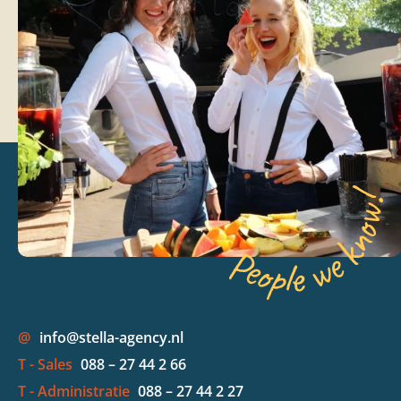
@
info@stella-agency.nl
T - Sales
088 – 27 44 2 66
T - Administratie
088 – 27 44 2 27