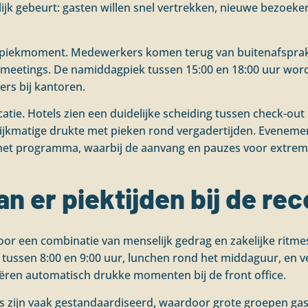
ijk gebeurt: gasten willen snel vertrekken, nieuwe bezoeke
 piekmoment. Medewerkers komen terug van buitenafsprake
meetings. De namiddagpiek tussen 15:00 en 18:00 uur wor
ers bij kantoren.
ocatie. Hotels zien een duidelijke scheiding tussen check-o
kmatige drukte met pieken rond vergadertijden. Evenement
n het programma, waarbij de aanvang en pauzes voor extrem
 er piektijden bij de rec
door een combinatie van menselijk gedrag en zakelijke ritm
ussen 8:00 en 9:00 uur, lunchen rond het middaguur, en ve
ëren automatisch drukke momenten bij de front office.
els zijn vaak gestandaardiseerd, waardoor grote groepen gas