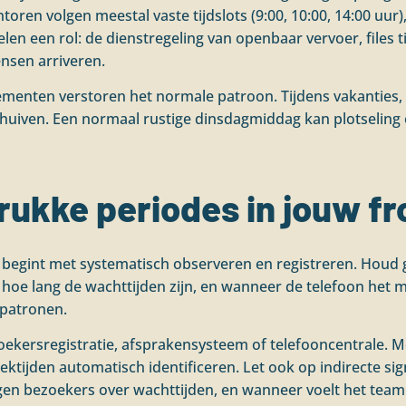
ren volgen meestal vaste tijdslots (9:00, 10:00, 14:00 uur),
en een rol: de dienstregeling van openbaar vervoer, files t
nsen arriveren.
ementen verstoren het normale patroon. Tijdens vakanties,
schuiven. Een normaal rustige dinsdagmiddag kan plotseli
rukke periodes in jouw fr
begint met systematisch observeren en registreren. Houd 
oe lang de wachttijden zijn, en wanneer de telefoon het me
 patronen.
ezoekersregistratie, afsprakensysteem of telefooncentrale.
ktijden automatisch identificeren. Let ook op indirecte s
en bezoekers over wachttijden, en wanneer voelt het team