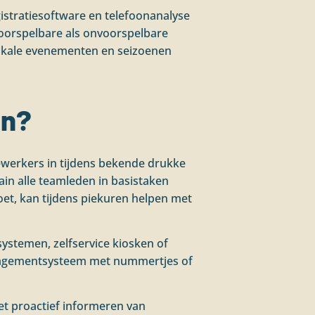
stratiesoftware en telefoonanalyse
voorspelbare als onvoorspelbare
lokale evenementen en seizoenen
en?
ewerkers in tijdens bekende drukke
rain alle teamleden in basistaken
et, kan tijdens piekuren helpen met
systemen, zelfservice kiosken of
nagementsysteem met nummertjes of
het proactief informeren van