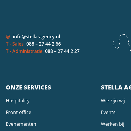
@
info@stella-agency.nl
T - Sales
088 – 27 44 2 66
T - Administratie
088 – 27 44 2 27
ONZE SERVICES
STELLA A
Hospitality
Wie zijn wij
Front office
Events
Evenementen
Werken bij