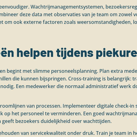
 eenvoudiger. Wachtrijmanagementsystemen, bezoekersregi
Combineer deze data met observaties van je team om zowel 
 niet om ook externe factoren zoals weersomstandigheden, 
ën helpen tijdens piekur
ren begint met slimme personeelsplanning. Plan extra med
llen die kunnen bijspringen. Cross-training is belangrijk: t
 nodig. Een medewerker die normaal administratief werk do
troomlijnen van processen. Implementeer digitale check-in 
k op het personeel te verminderen. Een goed wachtrijma
 geeft bezoekers duidelijkheid over wachttijden.
ehouden van servicekwaliteit onder druk. Train je team in 