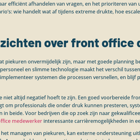
ar efficiënt afhandelen van vragen, en het prioriteren van 
rio’s: wie handelt wat af tijdens extreme drukte, hoe esca
nzichten over front office
 dat piekuren onvermijdelijk zijn, maar met goede planning
l personeel en slimme technologie maakt het verschil tusse
m, implementeer systemen die processen versnellen, en blij
e niet altijd negatief hoeft te zijn. Een goed voorbereide fro
aagt om professionals die onder druk kunnen presteren, syst
ren in beide. Voor bedrijven die op zoek zijn naar gekwalifi
office medewerker
interessante carrièremogelijkheden in 
t het managen van piekuren, kan externe ondersteuning uit