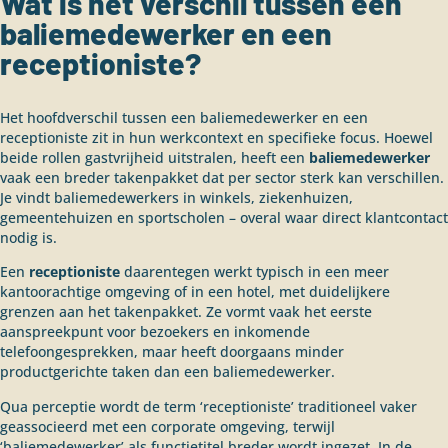
Wat is het verschil tussen een
baliemedewerker en een
receptioniste?
Het hoofdverschil tussen een baliemedewerker en een
receptioniste zit in hun werkcontext en specifieke focus. Hoewel
beide rollen gastvrijheid uitstralen, heeft een
baliemedewerker
vaak een breder takenpakket dat per sector sterk kan verschillen.
Je vindt baliemedewerkers in winkels, ziekenhuizen,
gemeentehuizen en sportscholen – overal waar direct klantcontact
nodig is.
Een
receptioniste
daarentegen werkt typisch in een meer
kantoorachtige omgeving of in een hotel, met duidelijkere
grenzen aan het takenpakket. Ze vormt vaak het eerste
aanspreekpunt voor bezoekers en inkomende
telefoongesprekken, maar heeft doorgaans minder
productgerichte taken dan een baliemedewerker.
Qua perceptie wordt de term ‘receptioniste’ traditioneel vaker
geassocieerd met een corporate omgeving, terwijl
‘baliemedewerker’ als functietitel breder wordt ingezet. In de