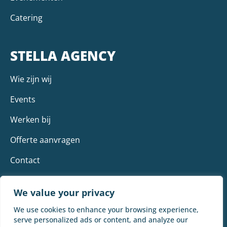
Catering
STELLA AGENCY
Wie zijn wij
Events
Werken bij
Offerte aanvragen
Contact
We value your privacy
We use cookies to enhance your browsing experience,
serve personalized ads or content, and analyze our
Stella Agency B.V. | Admiraliteitskade 79 | 3063 EE |