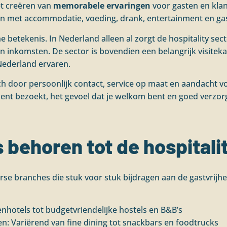
het creëren van
memorabele ervaringen
voor gasten en klan
 met accommodatie, voeding, drank, entertainment en gast
e betekenis. In Nederland alleen al zorgt de hospitality 
n inkomsten. De sector is bovendien een belangrijk visiteka
Nederland ervaren.
ch door persoonlijk contact, service op maat en aandacht voo
ement bezoekt, het gevoel dat je welkom bent en goed verzor
behoren tot de hospitali
verse branches die stuk voor stuk bijdragen aan de gastvrijh
renhotels tot budgetvriendelijke hostels en B&B’s
: Variërend van fine dining tot snackbars en foodtrucks