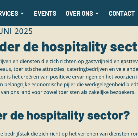
RVICES
EVENTS
OVER ONS
CONTACT
UNI 2025
nder de hospitality sec
ijven en diensten die zich richten op gastvrijheid en gastte
aus, toeristische attracties, cateringbedrijven en vele an
tor is het creëren van positieve ervaringen en het voorzien 
een belangrijke economische pijler die werkgelegenheid bi
van ons land voor zowel toeristen als zakelijke bezoekers.
er de hospitality sector?
ige bedrijfstak die zich richt op het verlenen van diensten 