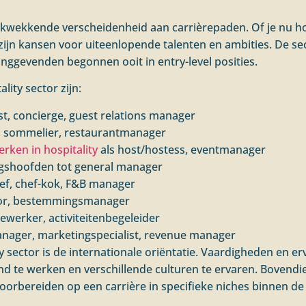
rukwekkende verscheidenheid aan carrièrepaden. Of je nu ho
 zijn kansen voor uiteenlopende talenten en ambities. De se
dinggevenden begonnen ooit in entry-level posities.
lity sector zijn:
ist, concierge, guest relations manager
r, sommelier, restaurantmanager
erken in hospitality
als host/hostess, eventmanager
gshoofden tot general manager
chef, chef-kok, F&B manager
ator, bestemmingsmanager
ewerker, activiteitenbegeleider
anager, marketingspecialist, revenue manager
y sector is de internationale oriëntatie. Vaardigheden en er
nd te werken en verschillende culturen te ervaren. Bovendie
voorbereiden op een carrière in specifieke niches binnen de