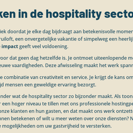
n in de hospitality secto
niek doordat je elke dag bijdraagt aan betekenisvolle momen
loft, een onvergetelijke vakantie of simpelweg een heerlijke
e impact
geeft veel voldoening.
oor dat geen dag hetzelfde is. Je ontmoet uiteenlopende me
ieuwe vaardigheden. Deze afwisseling maakt het werk span
 combinatie van creativiteit en service. Je krijgt de kans
ertijd mensen een geweldige ervaring bezorgt.
 ander wat de hospitality sector zo bijzonder maakt. Als to
 een hoger niveau te tillen met ons professionele hostingp
onze klanten en hun gasten, en dat maakt ons werk ontzet
unnen betekenen of wilt u meer weten over onze diensten?
de mogelijkheden om uw gastvrijheid te versterken.