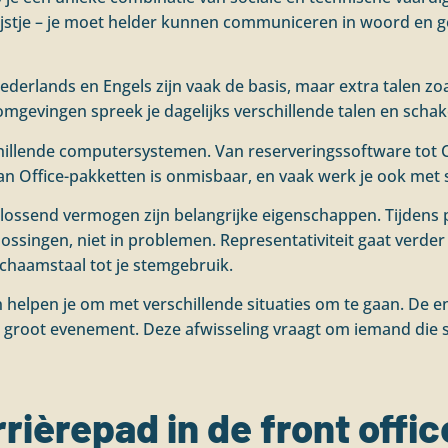
jstje – je moet helder kunnen communiceren in woord en gesc
ederlands en Engels zijn vaak de basis, maar extra talen zo
omgevingen spreek je dagelijks verschillende talen en schak
hillende computersystemen. Van reserveringssoftware tot 
n Office-pakketten is onmisbaar, en vaak werk je ook met 
ossend vermogen zijn belangrijke eigenschappen. Tijdens 
lossingen, niet in problemen. Representativiteit gaat verder 
lichaamstaal tot je stemgebruik.
n helpen je om met verschillende situaties om te gaan. De 
en groot evenement. Deze afwisseling vraagt om iemand die s
rièrepad in de front offic