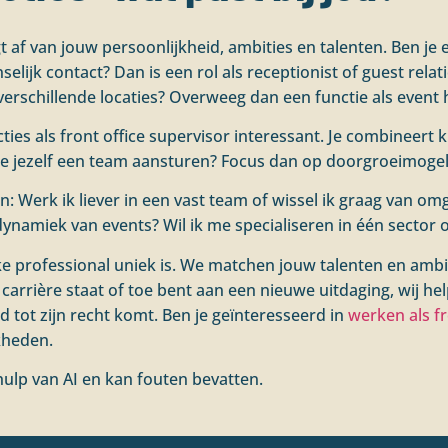
t af van jouw persoonlijkheid, ambities en talenten. Ben je 
selijk contact? Dan is een rol als receptionist of guest rel
verschillende locaties? Overweeg dan een functie als event 
cties als front office supervisor interessant. Je combineert
e je jezelf een team aansturen? Focus dan op doorgroeimog
en: Werk ik liever in een vast team of wissel ik graag van o
ynamiek van events? Wil ik me specialiseren in één sector 
lke professional uniek is. We matchen jouw talenten en ambit
 carrière staat of toe bent aan een nieuwe uitdaging, wij help
d tot zijn recht komt. Ben je geïnteresseerd in
werken als f
kheden.
ulp van AI en kan fouten bevatten.