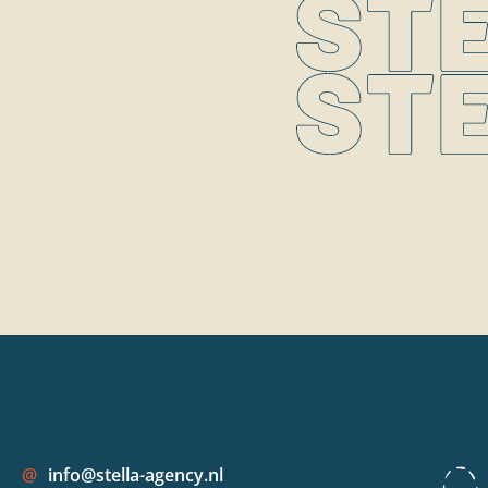
@
info@stella-agency.nl