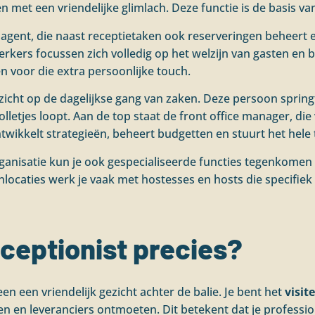
et een vriendelijke glimlach. Deze functie is de basis van 
k agent, die naast receptietaken ook reserveringen beheert
rkers focussen zich volledig op het welzijn van gasten en 
 voor die extra persoonlijke touch.
zicht op de dagelijkse gang van zaken. Deze persoon springt
lletjes loopt. Aan de top staat de front office manager, die
wikkelt strategieën, beheert budgetten en stuurt het hele
rganisatie kun je ook gespecialiseerde functies tegenkomen 
ocaties werk je vaak met hostesses en hosts die specifiek g
ceptionist precies?
een een vriendelijk gezicht achter de balie. Je bent het
visit
n en leveranciers ontmoeten. Dit betekent dat je professiona