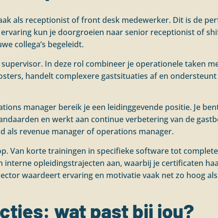
 vaak als receptionist of front desk medewerker. Dit is de per
 ervaring kun je doorgroeien naar senior receptionist of shi
we collega’s begeleidt.
e supervisor. In deze rol combineer je operationele taken m
sters, handelt complexere gastsituaties af en ondersteunt
lations manager bereik je een leidinggevende positie. Je be
tandaarden en werkt aan continue verbetering van de gastb
eeld als revenue manager of operations manager.
p. Van korte trainingen in specifieke software tot complet
interne opleidingstrajecten aan, waarbij je certificaten haal
sector waardeert ervaring en motivatie vaak net zo hoog als
cties: wat past bij jou?