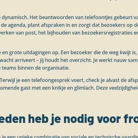
en dynamisch. Het beantwoorden van telefoontjes gebeurt vaa
de agenda, plant afspraken in en zorgt dat bezoekers op d
werken van post, het bijhouden van bezoekersregistraties 
ine en grote uitdagingen op. Een bezoeker die de weg kwijt i
wacht arriveert – jij houdt het overzicht. Je werkt nauw s
e teams binnen de organisatie.
Terwijl je een telefoongesprek voert, check je alvast de afs
omende gast met een knikje en glimlach. Deze veelzijdighe
den heb je nodig voor fr
b je een unieke combinatie van sociale en technische vaard