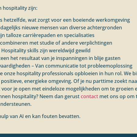
hospitality zijn:
is hetzelfde, wat zorgt voor een boeiende werkomgeving
t dagelijks nieuwe mensen van diverse achtergronden
n talloze carrièrepaden en specialisaties
te combineren met studie of andere verplichtingen
Hospitality skills zijn wereldwijd gewild
teen het resultaat van je inspanningen in blije gasten
 vaardigheden – Van communicatie tot probleemoplossing
hoe onze hospitality professionals opbloeien in hun rol. We 
positieve, energieke omgeving. Of je nu parttime zoekt naast
t voor je open met eindeloze mogelijkheden om te groeien e
nnen hospitality? Neem dan gerust
contact
met ons op om t
ondersteunen.
ulp van AI en kan fouten bevatten.