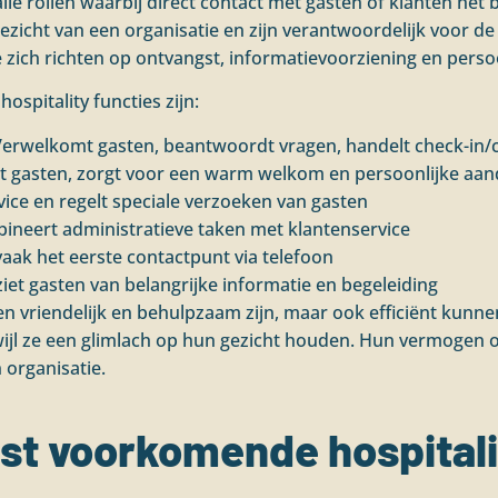
 alle rollen waarbij direct contact met gasten of klanten het 
zicht van een organisatie en zijn verantwoordelijk voor de 
ie zich richten op ontvangst, informatievoorziening en persoo
spitality functies zijn:
erwelkomt gasten, beantwoordt vragen, handelt check-in/c
t gasten, zorgt voor een warm welkom en persoonlijke aan
ice en regelt speciale verzoeken van gasten
neert administratieve taken met klantenservice
vaak het eerste contactpunt via telefoon
et gasten van belangrijke informatie en begeleiding
en vriendelijk en behulpzaam zijn, maar ook efficiënt kunn
wijl ze een glimlach op hun gezicht houden. Hun vermogen o
 organisatie.
st voorkomende hospitalit