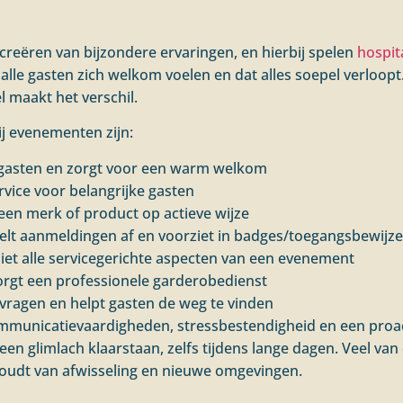
creëren van bijzondere ervaringen, en hierbij spelen
hospita
 alle gasten zich welkom voelen en dat alles soepel verloop
l maakt het verschil.
ij evenementen zijn:
 gasten en zorgt voor een warm welkom
rvice voor belangrijke gasten
en merk of product op actieve wijze
lt aanmeldingen af en voorziet in badges/toegangsbewijz
ziet alle servicegerichte aspecten van een evenement
gt een professionele garderobedienst
vragen en helpt gasten de weg te vinden
ommunicatievaardigheden, stressbestendigheid en een proac
een glimlach klaarstaan, zelfs tijdens lange dagen. Veel va
je houdt van afwisseling en nieuwe omgevingen.