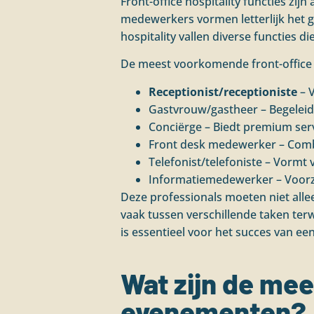
Front-office hospitality functies zijn
medewerkers vormen letterlijk het ge
hospitality vallen diverse functies d
De meest voorkomende front-office ho
Receptionist/receptioniste
– V
Gastvrouw/gastheer – Begeleid
Conciërge – Biedt premium serv
Front desk medewerker – Combi
Telefonist/telefoniste – Vormt 
Informatiemedewerker – Voorzi
Deze professionals moeten niet alle
vaak tussen verschillende taken ter
is essentieel voor het succes van een
Wat zijn de mee
evenementen?