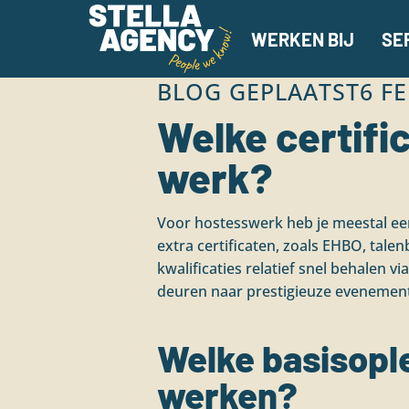
WERKEN BIJ
SE
BLOG GEPLAATST
6 F
Welke certifi
werk?
Voor hostesswerk heb je meestal e
extra certificaten, zoals EHBO, talen
kwalificaties relatief snel behalen v
deuren naar prestigieuze evenemente
Welke basisople
werken?