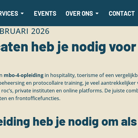
RVICES
EVENTS
OVER ONS
CONTACT
EBRUARI 2026
caten heb je nodig voo
en
mbo-4-opleiding
in hospitality, toerisme of een vergelij
beheersing en protocollaire training, je veel aantrekkelijke
ia roc’s, private instituten en online platforms. De juiste co
n en frontofficefuncties.
iding heb je nodig om als