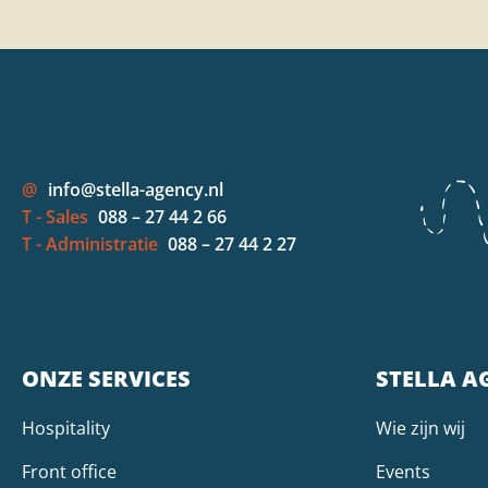
@
info@stella-agency.nl
T - Sales
088 – 27 44 2 66
T - Administratie
088 – 27 44 2 27
ONZE SERVICES
STELLA A
Hospitality
Wie zijn wij
Front office
Events