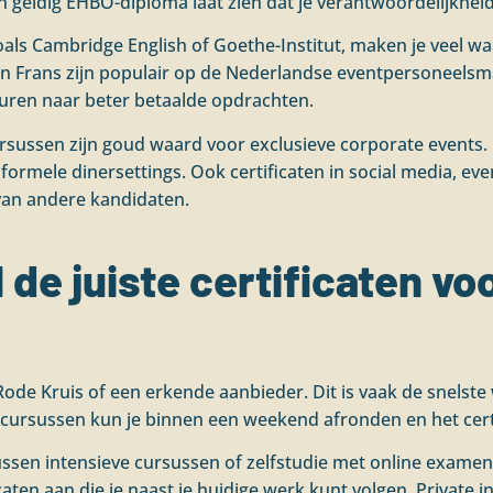
 geldig EHBO-diploma laat zien dat je verantwoordelijkheid 
oals Cambridge English of Goethe-Institut, maken je veel wa
n Frans zijn populair op de Nederlandse eventpersoneelsma
uren naar beter betaalde opdrachten.
cursussen zijn goud waard voor exclusieve corporate events.
 formele dinersettings. Ook certificaten in social media, e
van andere kandidaten.
l de juiste certificaten vo
Rode Kruis of een erkende aanbieder. Dit is vaak de snelste
cursussen kun je binnen een weekend afronden en het certif
tussen intensieve cursussen of zelfstudie met online examen
aten aan die je naast je huidige werk kunt volgen. Private i