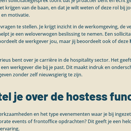
een sollicitatiegesprek toont dat je proactief bent en echt ge
et krijgen van de baan, en dat je wilt weten of deze rol bij j
 en motivatie.
vragen te stellen. Je krijgt inzicht in de werkomgeving, de 
elpt je een weloverwogen beslissing te nemen. Een sollicita
oordeelt de werkgever jou, maar jij beoordeelt ook of deze
erieus bent over je carrière in de hospitality sector. Het gee
 een werkgever die bij je past. Dit maakt indruk en ondersc
ven zonder zelf nieuwsgierig te zijn.
el je over de hostess func
erkzaamheden en het type evenementen waar je bij ingezet w
rate events of frontoffice opdrachten? Dit geeft je een hel
 ervaring.